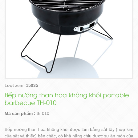
Lượt xem:
15035
Bếp nướng than hoa không khói portable
barbecue TH-010
Mã sản phẩm :
th-010
​Bếp nướng than hoa không khói được làm bằng sắt tây (hợp kim
của sắt và thiếc) bền chắc, có khả năng chịu được sự ăn mòn của