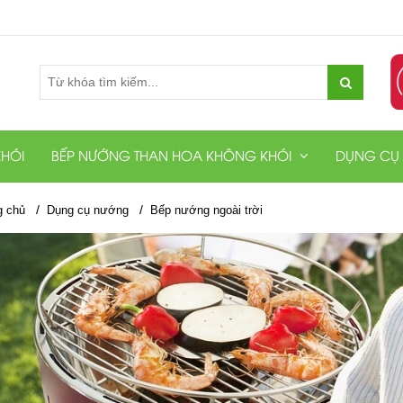
HÓI
BẾP NƯỚNG THAN HOA KHÔNG KHÓI
DỤNG CỤ
/
/
g chủ
Dụng cụ nướng
Bếp nướng ngoài trời