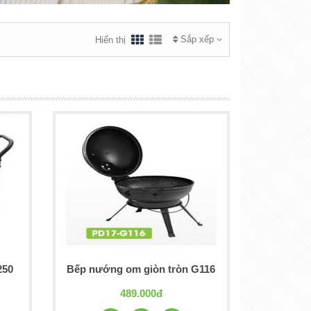
Sắp xếp
Hiển thị
250
Bếp nướng om giòn tròn G116
489.000đ