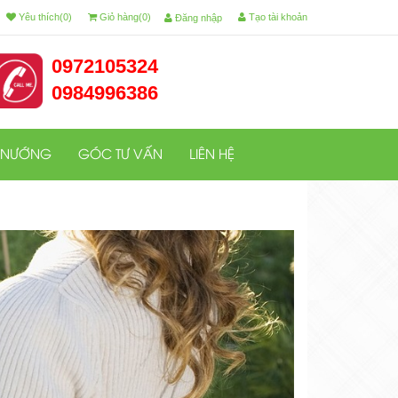
Yêu thích(0)
Giỏ hàng(0)
Tạo tài khoản
Đăng nhập
0972105324
0984996386
 NƯỚNG
GÓC TƯ VẤN
LIÊN HỆ