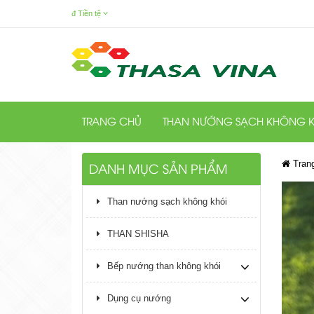
đ
Tiền tệ
TRANG CHỦ
THAN NƯỚNG SẠCH KHÔNG K
Tran
DANH MỤC SẢN PHẨM
Than nướng sạch không khói
THAN SHISHA
Bếp nướng than không khói
Dụng cụ nướng