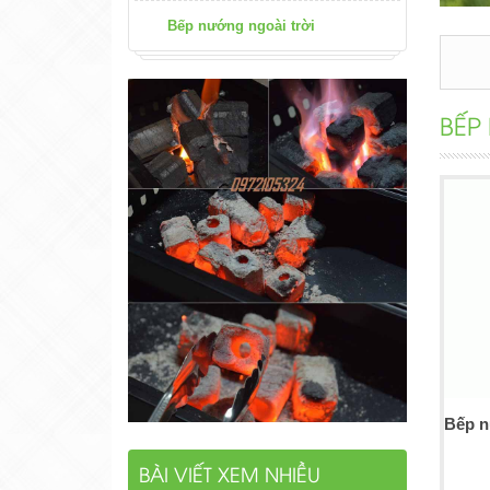
Bếp nướng ngoài trời
BẾP
BÀI VIẾT XEM NHIỀU