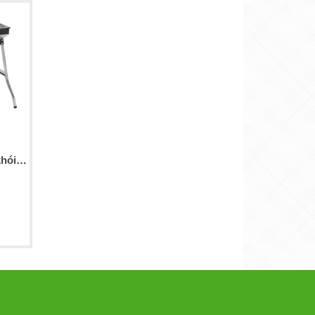
Bếp nướng than hoa không khói ngoài trời TH-013