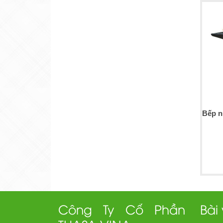
Công Ty Cổ Phần
Bài