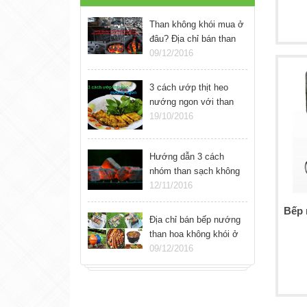
Than không khói mua ở
đâu? Địa chỉ bán than
nướng sạch không khói
09/12/2016
ở Hà Nội
3 cách ướp thịt heo
nướng ngon với than
sạch không khói
19/10/2016
Hướng dẫn 3 cách
nhóm than sạch không
khói đơn giản
12/11/2016
Bếp 
Địa chỉ bán bếp nướng
than hoa không khói ở
Hà Nội
09/12/2016