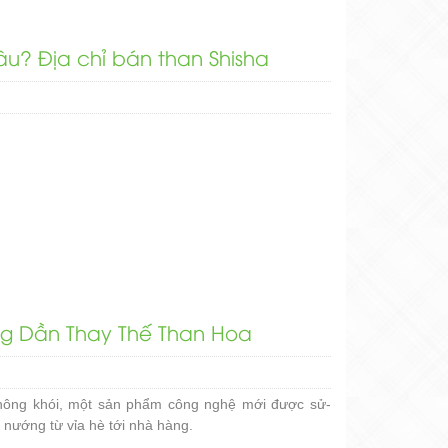
u? Địa chỉ bán than Shisha
g Dần Thay Thế Than Hoa
không khói, một sản phẩm công nghệ mới được sử­
 nướng từ vỉa hè tới nhà hàng.