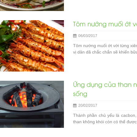
Tôm nướng muối ớt vớ
06/03/2017
Tôm nướng muối ớt với từng xiê
vị dân dã chắc chắn sẽ khiến bữ
Ứng dụng của than n
sống
20/02/2017
Thành phần chủ yếu là cacbon, 
than không khói còn có thể được 