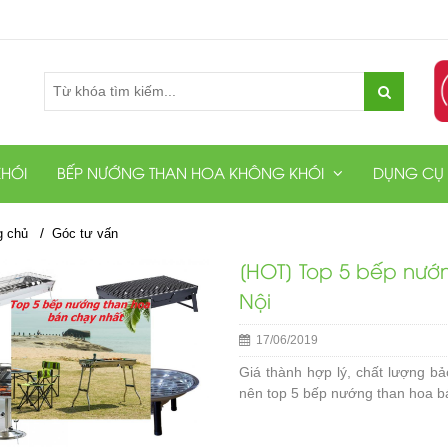
HÓI
BẾP NƯỚNG THAN HOA KHÔNG KHÓI
DỤNG CỤ
/
g chủ
Góc tư vấn
[HOT] Top 5 bếp nướ
Nội
17/06/2019
Giá thành hợp lý, chất lượng b
nên top 5 bếp nướng than hoa bá