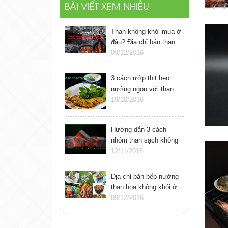
BÀI VIẾT XEM NHIỀU
Than không khói mua ở
đâu? Địa chỉ bán than
nướng sạch không khói
09/12/2016
ở Hà Nội
3 cách ướp thịt heo
nướng ngon với than
sạch không khói
19/10/2016
Hướng dẫn 3 cách
nhóm than sạch không
khói đơn giản
12/11/2016
Địa chỉ bán bếp nướng
than hoa không khói ở
Hà Nội
09/12/2016