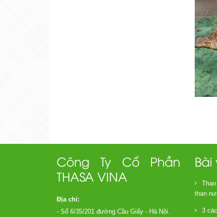
Công Ty Cổ Phần
Bài
THASA VINA
Than
than nư
Địa chỉ:
3 cá
- Số 6/35/201 đường Cầu Giấy - Hà Nội.