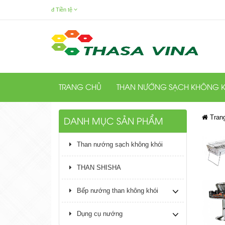
đ
Tiền tệ
TRANG CHỦ
THAN NƯỚNG SẠCH KHÔNG K
Tran
DANH MỤC SẢN PHẨM
Than nướng sạch không khói
THAN SHISHA
Bếp nướng than không khói
Dụng cụ nướng