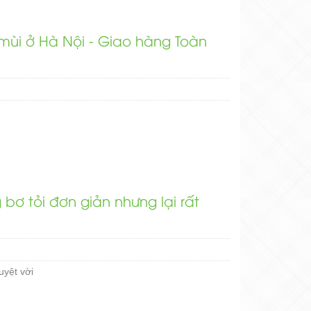
mùi ở Hà Nội - Giao hàng Toàn
ơ tỏi đơn giản nhưng lại rất
uyệt vời