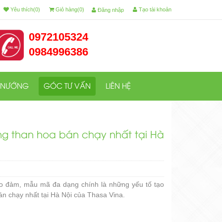
Yêu thích(0)
Giỏ hàng(0)
Tạo tài khoản
Đăng nhập
0972105324
0984996386
 NƯỚNG
GÓC TƯ VẤN
LIÊN HỆ
ng than hoa bán chạy nhất tại Hà
ảo đảm, mẫu mã đa dạng chính là những yếu tố tạo
n chạy nhất tại Hà Nội của Thasa Vina.