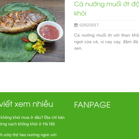
Cá nướng muối ớt đ
khói
02/02/2017
Cá nướng muối ớt với than khô
ngọt của cá, vị cay cay, đậm đ
sen.
 viết xem nhiều
FANPAGE
 không khói mua ở đâu? Địa chỉ bán
ớng sạch không khói ở Hà Nội
ch ướp thịt heo nướng ngon với