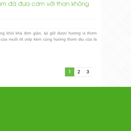
ậm đà đưa cơm với than không
ng khói khá đơn giản, lại giữ được hương vị thơm
à của muối ớt ướp kèm cùng hương thơm dịu của lá
1
2
3