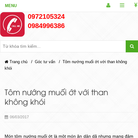
0972105324
0984996386
/
/
Trang chủ
Góc tư vấn
Tôm nướng muối ớt với than không
khói
Tôm nướng muối ớt với than
không khói
06/03/2017
Món tôm nướng muối ớt là một món ăn dân dã nhưng mang đậm