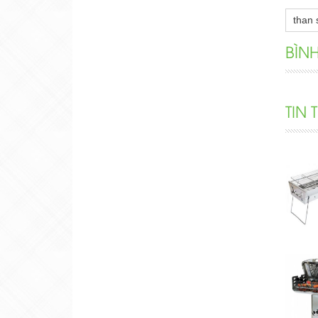
than 
BÌN
TIN