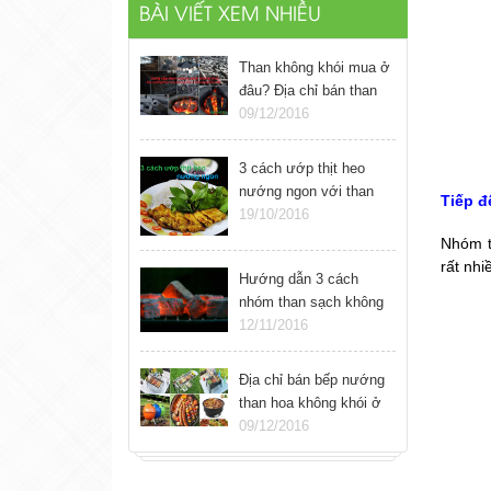
BÀI VIẾT XEM NHIỀU
Than không khói mua ở
đâu? Địa chỉ bán than
nướng sạch không khói
09/12/2016
ở Hà Nội
3 cách ướp thịt heo
nướng ngon với than
Tiếp đ
sạch không khói
19/10/2016
Nhóm t
rất nhi
Hướng dẫn 3 cách
nhóm than sạch không
khói đơn giản
12/11/2016
Địa chỉ bán bếp nướng
than hoa không khói ở
Hà Nội
09/12/2016