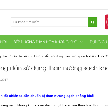
HÓI
BẾP NƯỚNG THAN HOA KHÔNG KHÓI
DỤNG CỤ
/
/
g chủ
Góc tư vấn
Hướng dẫn sử dụng than nướng sạch không khói đ
ng dẫn sử dụng than nướng sạch kh
/2017
ên tất nhiên ta cần chuẩn bị than nướng sạch không khói
ướng sạch không khói có ưu điểm vượt trội so với than hoa thông thườ