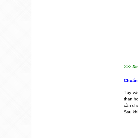
>>> Xe
Chuẩn 
Tùy và
than h
cần chu
Sau kh