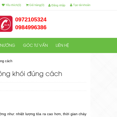
Yêu thích(0)
Giỏ hàng(0)
Tạo tài khoản
Đăng nhập
0972105324
0984996386
 NƯỚNG
GÓC TƯ VẤN
LIÊN HỆ
úng cách
ông khói đúng cách
ng như: nhiệt lượng tỏa ra cao hơn, thời gian cháy