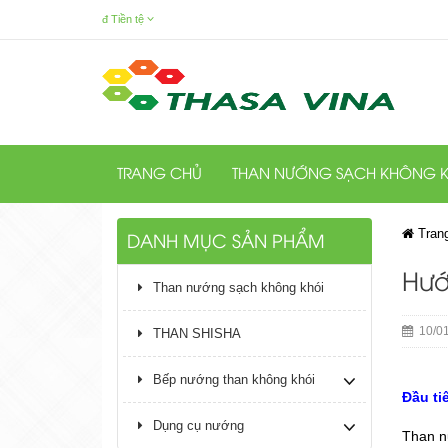
đ
Tiền tệ
TRANG CHỦ
THAN NƯỚNG SẠCH KHÔNG K
Tran
DANH MỤC SẢN PHẨM
Hướ
Than nướng sạch không khói
10/01
THAN SHISHA
Bếp nướng than không khói
Đầu ti
Dụng cụ nướng
Than n