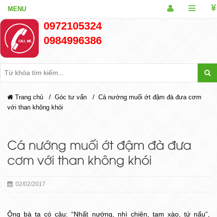
0972105324
0984996386
/
/
Trang chủ
Góc tư vấn
Cá nướng muối ớt đậm đà đưa cơm
với than không khói
Cá nướng muối ớt đậm đà đưa
cơm với than không khói
02/02/2017
Ông bà ta có câu: “Nhất nướng, nhì chiên, tam xào, tứ nấu”,