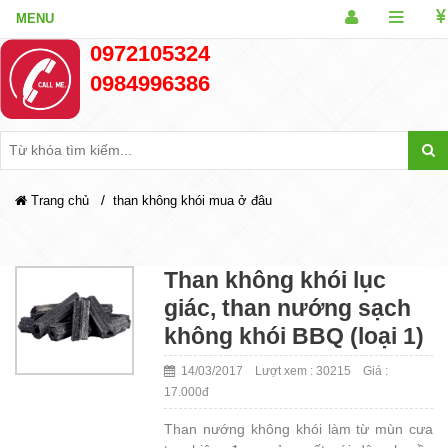
0972105324
0984996386
/
Trang chủ
than không khói mua ở đâu
Than không khói lục
giác, than nướng sạch
không khói BBQ (loại 1)
14/03/2017 Lượt xem : 30215 Giá :
17.000đ
Than nướng không khói làm từ mùn cưa