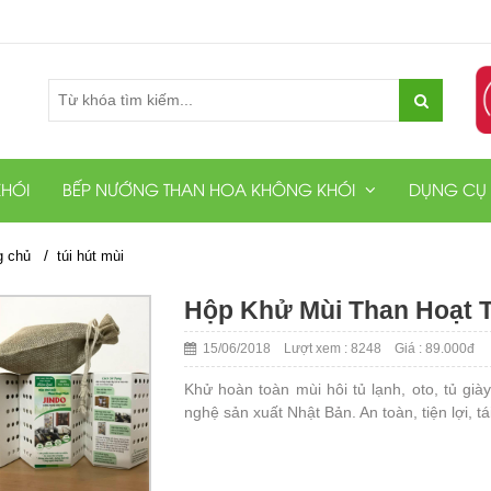
HÓI
BẾP NƯỚNG THAN HOA KHÔNG KHÓI
DỤNG CỤ
/
g chủ
túi hút mùi
Hộp Khử Mùi Than Hoạt 
15/06/2018 Lượt xem : 8248 Giá : 89.000đ
Khử hoàn toàn mùi hôi tủ lạnh, oto, tủ già
nghệ sản xuất Nhật Bản. An toàn, tiện lợi, t