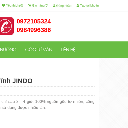
Yêu thích(0)
Giỏ hàng(0)
Tạo tài khoản
Đăng nhập
0972105324
0984996386
 NƯỚNG
GÓC TƯ VẤN
LIÊN HỆ
Tính JINDO
y chỉ sau 2 - 4 giờ; 100% nguồn gốc tự nhiên, công
ái sử dụng được nhiều lần.