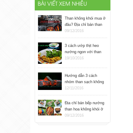
BÀI VIẾT XEM NHIỀU
Than không khói mua ở
đâu? Địa chỉ bán than
nướng sạch không khói
09/12/2016
ở Hà Nội
3 cách ướp thịt heo
nướng ngon với than
sạch không khói
19/10/2016
Hướng dẫn 3 cách
nhóm than sạch không
khói đơn giản
12/11/2016
Địa chỉ bán bếp nướng
than hoa không khói ở
Hà Nội
09/12/2016