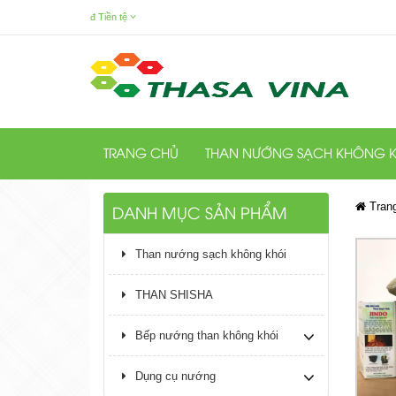
đ
Tiền tệ
TRANG CHỦ
THAN NƯỚNG SẠCH KHÔNG K
Tran
DANH MỤC SẢN PHẨM
Than nướng sạch không khói
THAN SHISHA
Bếp nướng than không khói
Dụng cụ nướng