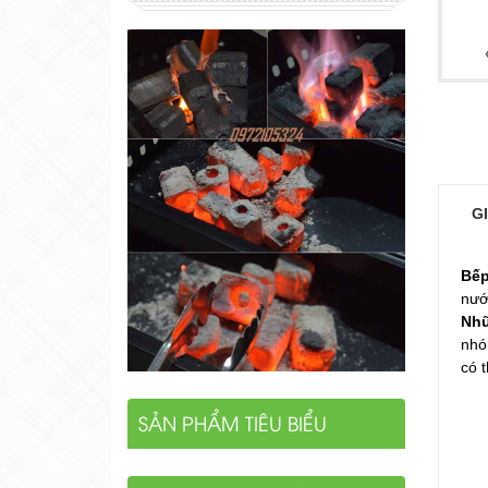
G
Bếp
nướ
Nhữ
nhó
có 
SẢN PHẨM TIÊU BIỂU