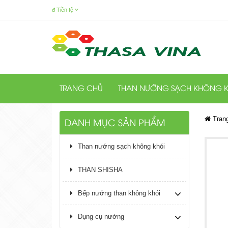
đ
Tiền tệ
TRANG CHỦ
THAN NƯỚNG SẠCH KHÔNG K
Tran
DANH MỤC SẢN PHẨM
Than nướng sạch không khói
THAN SHISHA
Bếp nướng than không khói
Dụng cụ nướng