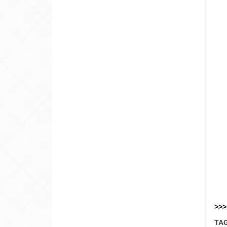
>>>
TA