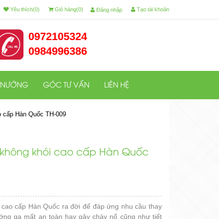
Yêu thích(0)
Giỏ hàng(0)
Tạo tài khoản
Đăng nhập
0972105324
0984996386
 NƯỚNG
GÓC TƯ VẤN
LIÊN HỆ
o cấp Hàn Quốc TH-009
 không khói cao cấp Hàn Quốc
 cao cấp Hàn Quốc ra đời để đáp ứng nhu cầu thay
ớng ga mất an toàn hay gây cháy nổ cũng như tiết