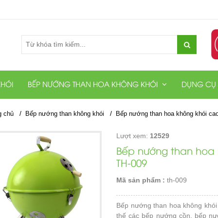
HÓI
BẾP NƯỚNG THAN HOA KHÔNG KHÓI
DỤNG CỤ
/
/
g chủ
Bếp nướng than không khói
Bếp nướng than hoa không khói ca
Lượt xem:
12529
Bếp nướng than hoa
TH-009
Mã sản phẩm :
th-009
Bếp nướng than hoa không khói
thế các bếp nướng cồn, bếp nư