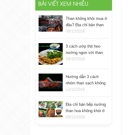
BÀI VIẾT XEM NHIỀU
Than không khói mua ở
đâu? Địa chỉ bán than
nướng sạch không khói
09/12/2016
ở Hà Nội
3 cách ướp thịt heo
nướng ngon với than
sạch không khói
19/10/2016
Hướng dẫn 3 cách
nhóm than sạch không
khói đơn giản
12/11/2016
Địa chỉ bán bếp nướng
than hoa không khói ở
Hà Nội
09/12/2016