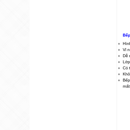
Bếp
Hìn
Vỉ 
Dễ 
Lớp
Có 
Khô
Bếp
mất