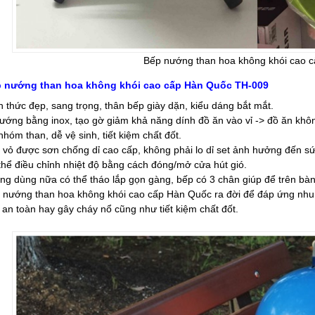
Bếp nướng than hoa không khói cao 
 nướng than hoa không khói cao cấp Hàn Quốc TH-009
h thức đẹp, sang trọng, thân bếp giày dặn, kiểu dáng bắt mắt.
nướng bằng inox, tạo gờ giảm khả năng dính đồ ăn vào vỉ -> đồ ăn khô
nhóm than, dễ vệ sinh, tiết kiệm chất đốt.
 vỏ được sơn chống dỉ cao cấp, không phải lo dỉ set ảnh hưởng đến s
thể điều chỉnh nhiệt độ bằng cách đóng/mở cửa hút gió.
ng dùng nữa có thể tháo lắp gọn gàng, bếp có 3 chân giúp để trên bà
 nướng than hoa không khói cao cấp Hàn Quốc ra đời để đáp ứng nhu
 an toàn hay gây cháy nổ cũng như tiết kiệm chất đốt.