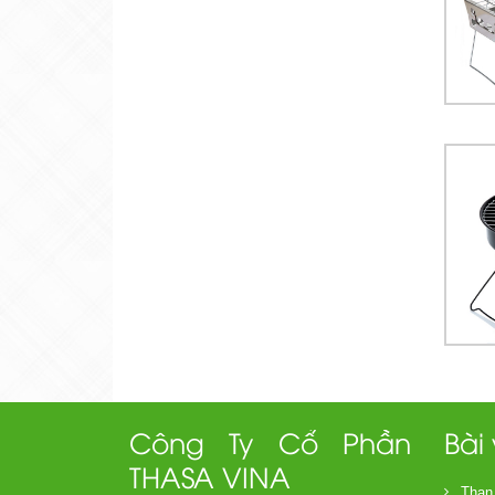
Công Ty Cổ Phần
Bài
THASA VINA
Than