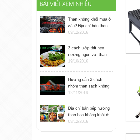
BÀI VIẾT XEM NHIỀU
Than không khói mua ở
đâu? Địa chỉ bán than
nướng sạch không khói
09/12/2016
ở Hà Nội
3 cách ướp thịt heo
nướng ngon với than
sạch không khói
19/10/2016
Hướng dẫn 3 cách
nhóm than sạch không
khói đơn giản
12/11/2016
Địa chỉ bán bếp nướng
than hoa không khói ở
Hà Nội
09/12/2016