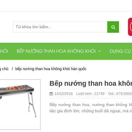
HÓI
BẾP NƯỚNG THAN HOA KHÔNG KHÓI
DỤNG CỤ
/
g chủ
bếp nướng than hoa không khói hàn quốc
Bếp nướng than hoa khôn
14/10/2016 Lượt xem : 21746 Giá : 679.000đ
Bếp nướng than hoa, nướng than không kh
tiệc gia đình lớn, những buổi dã ngoại, mà 