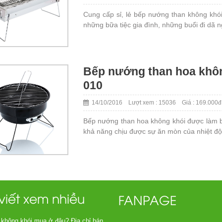
Cung cấp sỉ, lẻ bếp nướng than không kh
những bữa tiệc gia đình, những buổi đi dã n
Bếp nướng than hoa khôn
010
14/10/2016 Lượt xem : 15036 Giá : 169.000đ
​Bếp nướng than hoa không khói được làm bằ
khả năng chịu được sự ăn mòn của nhiệt độ
 viết xem nhiều
FANPAGE
 không khói mua ở đâu? Địa chỉ bán