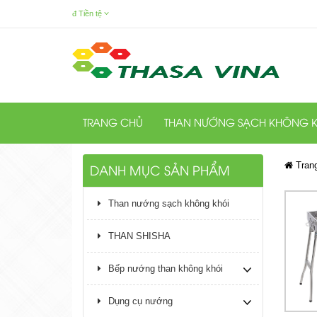
đ
Tiền tệ
TRANG CHỦ
THAN NƯỚNG SẠCH KHÔNG K
Tran
DANH MỤC SẢN PHẨM
Than nướng sạch không khói
THAN SHISHA
Bếp nướng than không khói
Dụng cụ nướng