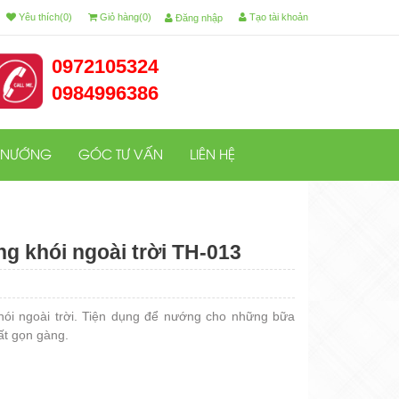
Yêu thích(0)
Giỏ hàng(0)
Tạo tài khoản
Đăng nhập
0972105324
0984996386
 NƯỚNG
GÓC TƯ VẤN
LIÊN HỆ
g khói ngoài trời TH-013
ói ngoài trời. Tiện dụng để nướng cho những bữa
rất gọn gàng.